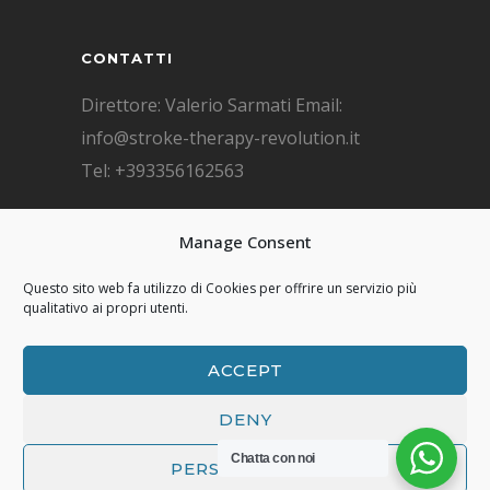
CONTATTI
Direttore: Valerio Sarmati Email:
info@stroke-therapy-revolution.it
Tel: +393356162563
F.A.Q. DOMANDE FREQUENTI
Manage Consent
F.A.Q.
Questo sito web fa utilizzo di Cookies per offrire un servizio più
qualitativo ai propri utenti.
ACCEPT
© Copyright 2026 Stroke Therapy
DENY
Revolution
Chatta con noi
PERSONALIZZA