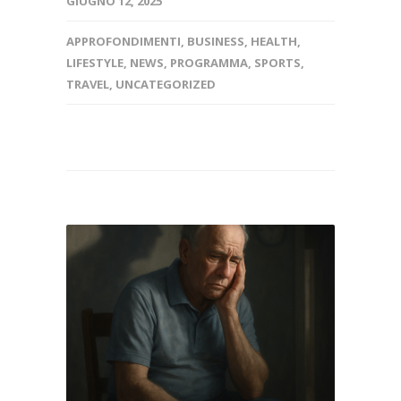
GIUGNO 12, 2025
APPROFONDIMENTI
,
BUSINESS
,
HEALTH
,
LIFESTYLE
,
NEWS
,
PROGRAMMA
,
SPORTS
,
TRAVEL
,
UNCATEGORIZED