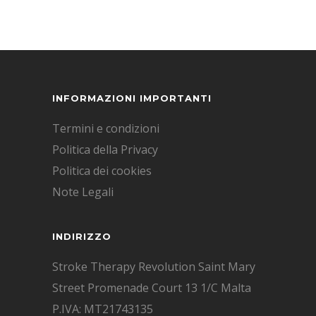
INFORMAZIONI IMPORTANTI
Termini e condizioni
Politica della Privacy
Politica dei cookies
Note Legali
INDIRIZZO
Stroke Therapy Revolution Saint Mary
Street Promenade Court 13 1/C Malta
P.IVA: MT21743135