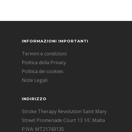
INFORMAZIONI IMPORTANTI
Termini e condizioni
Politica della Privacy
Politica dei cookies
Note Legali
INDIRIZZO
Stroke Therapy Revolution Saint Mary
Street Promenade Court 13 1/C Malta
P.IVA: MT21743135