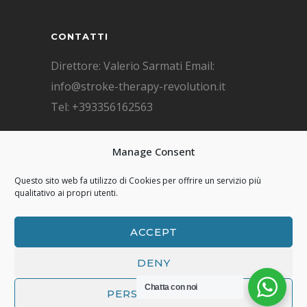
CONTATTI
Direttore: Valerio Sarmati Email:
info@stroke-therapy-revolution.it
Tel: +393356162563
F.A.Q. DOMANDE FREQUENTI
Manage Consent
F.A.Q.
Questo sito web fa utilizzo di Cookies per offrire un servizio più
qualitativo ai propri utenti.
ACCEPT
© Copyright 2026 Stroke Therapy
DENY
Revolution
Chatta con noi
PERSONALIZZA