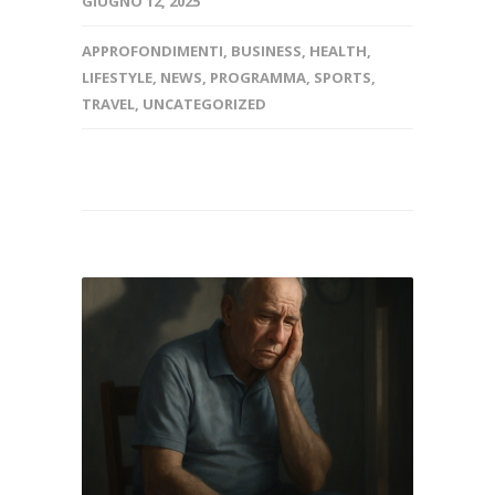
GIUGNO 12, 2025
APPROFONDIMENTI
,
BUSINESS
,
HEALTH
,
LIFESTYLE
,
NEWS
,
PROGRAMMA
,
SPORTS
,
TRAVEL
,
UNCATEGORIZED