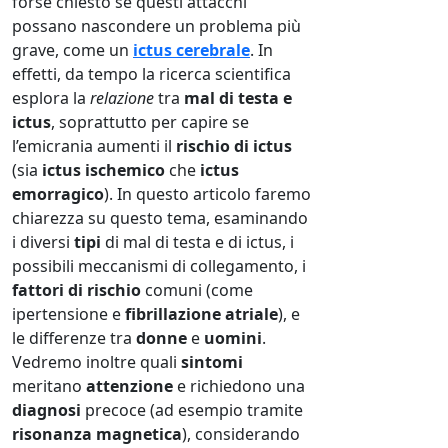
forse chiesto se questi attacchi
possano nascondere un problema più
grave, come un
ictus cerebrale
. In
effetti, da tempo la ricerca scientifica
esplora la
relazione
tra
mal di testa e
ictus
, soprattutto per capire se
l’emicrania aumenti il
rischio di ictus
(sia
ictus ischemico
che
ictus
emorragico
). In questo articolo faremo
chiarezza su questo tema, esaminando
i diversi
tipi
di mal di testa e di ictus, i
possibili meccanismi di collegamento, i
fattori di rischio
comuni (come
ipertensione e
fibrillazione atriale
), e
le differenze tra
donne
e
uomini
.
Vedremo inoltre quali
sintomi
meritano
attenzione
e richiedono una
diagnosi
precoce (ad esempio tramite
risonanza magnetica
), considerando