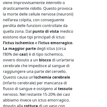
viene improvvisamente
interrotto
o
drasticamente
ridotto
. Questo provoca
la morte delle cellule nervose (neuroni)
nell’area colpita, con conseguente
perdita delle funzioni controllate da
quella zona. Dal
punto di vista
medico
esistono due tipi principali di ictus:
l’ictus ischemico
e
l’ictus emorragico
.
La maggior parte
degli ictus (circa
l’80% dei
casi
) è di tipo ischemico,
ovvero dovuto a un
blocco
di un’arteria
cerebrale che impedisce al sangue di
raggiungere una parte del cervello.
Questo causa un’
ischemia cerebrale
(infarto cerebrale) per mancanza di
flusso di sangue e ossigeno al
tessuto
nervoso. Nel restante 15-20% dei casi
abbiamo invece un ictus emorragico,
dovuto alla
rottura
di un vaso con