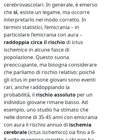
cerebrovascolari. In generale, è emerso
che
sì
, esiste un legame, ma occorre
interpretarlo nel modo corretto. In
termini statistici, l’emicrania – in
particolare l’emicrania con aura –
raddoppia circa il rischio
di ictus
ischemico in alcune fasce di
popolazione. Questo suona
preoccupante, ma bisogna considerare
che parliamo di rischio relativo: poiché
gli ictus in persone giovani sono eventi
rari, anche raddoppiando la
probabilità, il
rischio assoluto
per un
individuo giovane rimane basso. Ad
esempio, uno studio ha stimato che
nelle donne di 35-45 anni con emicrania
con aura il rischio annuo di
ischemia
cerebrale
(ictus ischemico) sia fino a 6-
8 volte maggiore rispetto a chi non ha