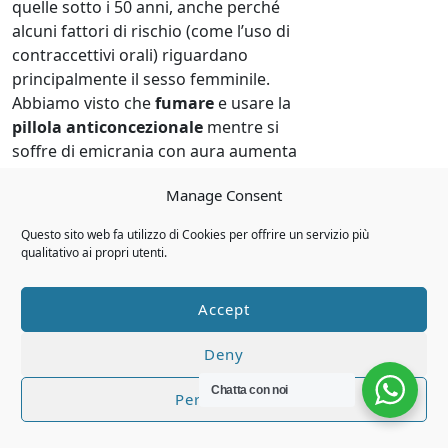
quelle sotto i 50 anni, anche perché
alcuni fattori di rischio (come l’uso di
contraccettivi orali) riguardano
principalmente il sesso femminile.
Abbiamo visto che
fumare
e usare la
pillola anticoncezionale
mentre si
soffre di emicrania con aura aumenta
enormemente il rischio di
ictus
Manage Consent
ischemico
nelle donne. Inoltre,
condizioni come la
gravidanza
e il
Questo sito web fa utilizzo di Cookies per offrire un servizio più
postpartum – esclusivi del genere
qualitativo ai propri utenti.
femminile – possono rappresentare
periodi di rischio sia per emicranie più
Accept
forti sia per complicanze vascolari (ad
esempio la pre-eclampsia,
Deny
caratterizzata da ipertensione e mal di
testa, che può sfociare in convulsioni o
Chatta con noi
Personalizza
ictus).