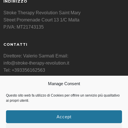
INDIRIZZO
Stroke Therapy Revolution Saint Mary
Street Promenade Court 13 1/C Malta
P.IVA: MT21743135
CONTATTI
Direttore: Valerio Sarmati Email:
info@stroke-therapy-revolution.it
Tel: +393356162563
Manage Consent
F.A.Q. DOMANDE FREQUENTI
Questo sito web fa utilizzo di Cookies per offrire un servizio più qualitativo
F.A.Q.
ai propri utenti.
Accept
© Copyright 2026 Stroke Therapy