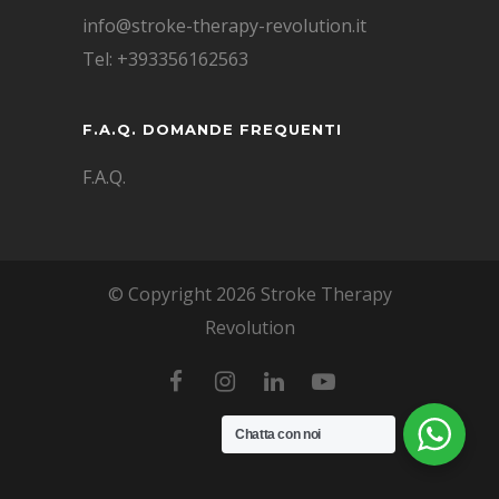
info@stroke-therapy-revolution.it
Tel: +393356162563
F.A.Q. DOMANDE FREQUENTI
F.A.Q.
© Copyright 2026 Stroke Therapy
Revolution
Chatta con noi