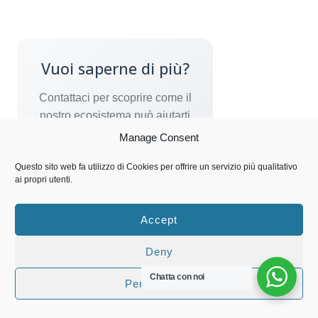
Vuoi saperne di più?
Contattaci per scoprire come il
nostro ecosistema può aiutarti
Manage Consent
Questo sito web fa utilizzo di Cookies per offrire un servizio più qualitativo
Contattaci
ai propri utenti.
su WhatsApp
Accept
Deny
Chatta con noi
Personalizza