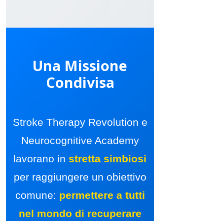
Una Missione
Condivisa
Stroke Therapy Revolution e
Neurocognitive Academy
lavorano in
stretta simbiosi
per raggiungere un obiettivo
comune:
permettere a tutti
nel mondo di recuperare