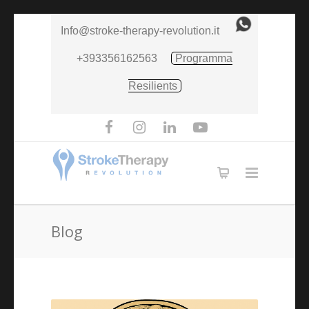
Info@stroke-therapy-revolution.it
+393356162563
Programma
Resilients
Blog