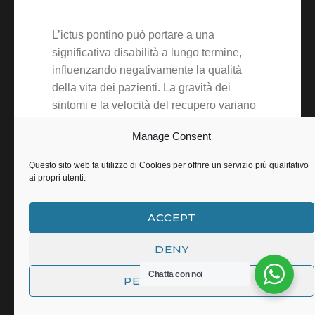
L’ictus pontino può portare a una
significativa disabilità a lungo termine,
influenzando negativamente la qualità
della vita dei pazienti. La gravità dei
sintomi e la velocità del recupero variano
da persona a persona, ma è comune che i
Manage Consent
pazienti affrontino sfide significative nel
ripristino delle funzioni motorie e
Questo sito web fa utilizzo di Cookies per offrire un servizio più qualitativo
cognitive. La riabilitazione e le terapie di
ai propri utenti.
supporto sono fondamentali per migliorare
le prospettive di recupero e per aiutare i
ACCEPT
pazienti a raggiungere una migliore
qualità della vita.
DENY
Chatta con noi
La prognosi dipende da vari fattori, tra cui
PERSONALIZZA
la gravità dell’ictus, la tempestività del
trattamento e la qualità della riabilitazione