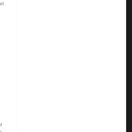
el
i
ma
o