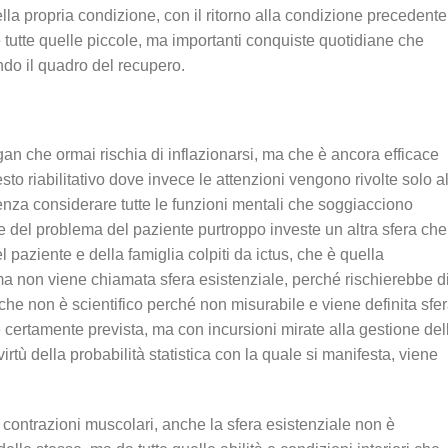
ella propria condizione, con il ritorno alla condizione precedente
e tutte quelle piccole, ma importanti conquiste quotidiane che
ndo il quadro del recupero.
ogan che ormai rischia di inflazionarsi, ma che è ancora efficace
to riabilitativo dove invece le attenzioni vengono rivolte solo a
enza considerare tutte le funzioni mentali che soggiacciono
e del problema del paziente purtroppo investe un altra sfera che
 paziente e della famiglia colpiti da ictus, che è quella
’è ma non viene chiamata sfera esistenziale, perché rischierebbe d
 che non è scientifico perché non misurabile e viene definita sfe
 certamente prevista, ma con incursioni mirate alla gestione del
irtù della probabilità statistica con la quale si manifesta, viene
contrazioni muscolari, anche la sfera esistenziale non è