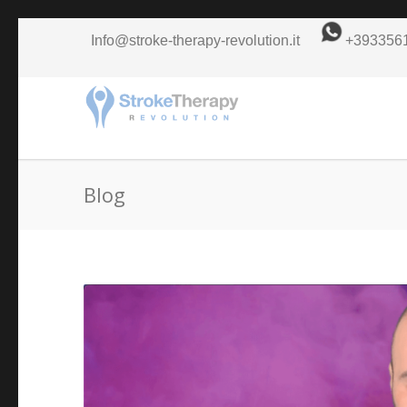
Info@stroke-therapy-revolution.it
+393356
Blog