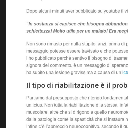
Dopo alcuni minuti aver pubblicato su youtube il v
“In sostanza si capisce che bisogna abbandonar
schiettezza! Molto utile per un malato! Era meg
Non sono rimasto per nulla stupito, anzi, prima di pu
messaggio potesse essere travisato e che potesse 
l’ho pubblicato perché sentivo il bisogno di trasmet
signora del commento, è un messaggio di speranza,
ha subito una lesione gravissima a causa di un
ic
Il tipo di riabilitazione è il pr
Partiamo dal presupposto che ritengo fondamentale il
un ictus. Non tutta la riabilitazione è la stessa, inf
muscolare, altre che si dirigono a quello neuromotor
dalla patologia come la spasticità che si instaura n
Infine c’è l’approccio neurocognitivo, secondo il q