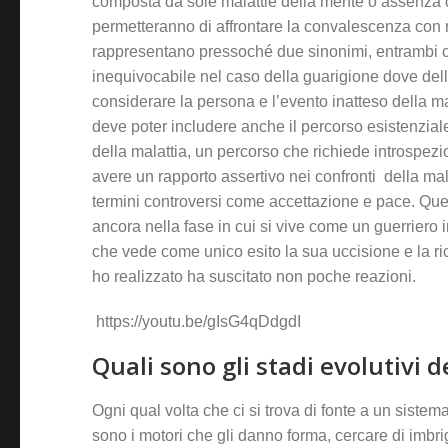
composta da sole malattie della mente o assenza del
permetteranno di affrontare la convalescenza con 
rappresentano pressoché due sinonimi, entrambi co
inequivocabile nel caso della guarigione dove della 
considerare la persona e l’evento inatteso della mal
deve poter includere anche il percorso esistenzia
della malattia, un percorso che richiede introspez
avere un rapporto assertivo nei confronti della ma
termini controversi come accettazione e pace. Questi
ancora nella fase in cui si vive come un guerriero in 
che vede come unico esito la sua uccisione e la ri
ho realizzato ha suscitato non poche reazioni.
https://youtu.be/gIsG4qDdgdI
Quali sono gli stadi evolutivi 
Ogni qual volta che ci si trova di fonte a un sistem
sono i motori che gli danno forma, cercare di imbrig