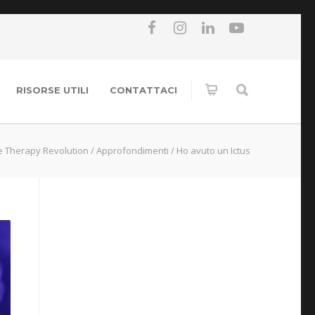
RISORSE UTILI
CONTATTACI
e Therapy Revolution
/
Approfondimenti
/
Ho avuto un Ictus