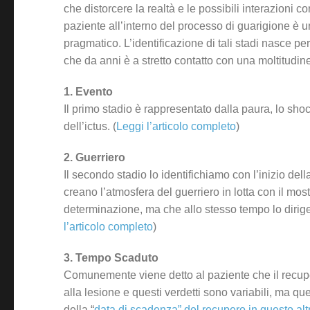
che distorcere la realtà e le possibili interazioni co
paziente all’interno del processo di guarigione è 
pragmatico. L’identificazione di tali stadi nasce p
che da anni è a stretto contatto con una moltitudine
1. Evento
Il primo stadio è rappresentato dalla paura, lo sh
dell’ictus. (
Leggi l’articolo completo
)
2. Guerriero
Il secondo stadio lo identifichiamo con l’inizio del
creano l’atmosfera del guerriero in lotta con il mo
determinazione, ma che allo stesso tempo lo dirige v
l’articolo completo
)
3. Tempo Scaduto
Comunemente viene detto al paziente che il recuper
alla lesione e questi verdetti sono variabili, ma qu
della “
data di scadenza” del recupero in questo altr