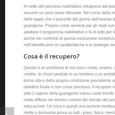
Al netto del percorso riabilitativo intrapreso dal pa
assume un peso assai rilevante. Nel corso della mia
delle tappe che il paziente dal giorno dell’evento d
guarigione. Proprio come avviene per gli stadi evo
adattare il programma riabilitativo e fa di tutto pe
anche nei confronti di questa evoluzione esistenzia
nell’identificarne le caratteristiche e le strategie 
Cosa è il recupero?
Questo è un problema di non poco conto, ovvero, il
credito, le chiavi perdute in un tombino o un porta
prima vita e della propria condizione precedente a
obiettivo finale e non come processo. Il recupero 
tutto il sapore della guarigione intesa come trionfo 
molto diffuso nei termini comuni del mondo del pos
educazione. Un ictus e quindi una lesione cerebral
mette a durissima prova su tutti i piani, fisico, men