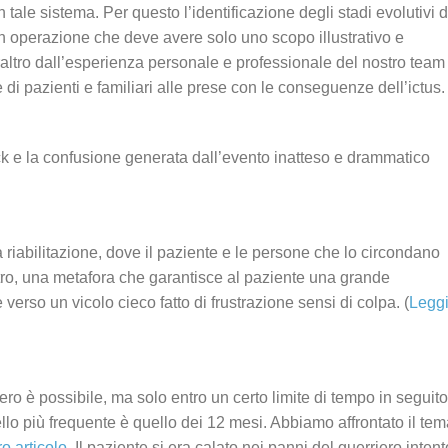
n tale sistema. Per questo l’identificazione degli stadi evolutivi d
un operazione che deve avere solo uno scopo illustrativo e
eraltro dall’esperienza personale e professionale del nostro team
 di pazienti e familiari alle prese con le conseguenze dell’ictus.
ock e la confusione generata dall’evento inatteso e drammatico
la riabilitazione, dove il paziente e le persone che lo circondano
stro, una metafora che garantisce al paziente una grande
erso un vicolo cieco fatto di frustrazione sensi di colpa. (
Legg
o è possibile, ma solo entro un certo limite di tempo in seguito
ello più frequente è quello dei 12 mesi. Abbiamo affrontato il te
o articolo
. Il paziente si era calato nei panni del guerriero intent