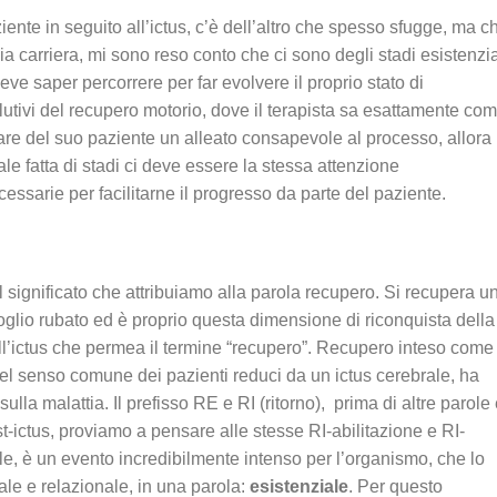
ziente in seguito all’ictus, c’è dell’altro che spesso sfugge, ma c
 carriera, mi sono reso conto che ci sono degli stadi esistenzia
eve saper percorrere per far evolvere il proprio stato di
lutivi del recupero motorio, dove il terapista sa esattamente co
r fare del suo paziente un alleato consapevole al processo, allora
le fatta di stadi ci deve essere la stessa attenzione
necessarie per facilitarne il progresso da parte del paziente.
 significato che attribuiamo alla parola recupero. Si recupera u
foglio rubato ed è proprio questa dimensione di riconquista della
ll’ictus che permea il termine “recupero”. Recupero inteso come
nel senso comune dei pazienti reduci da un ictus cerebrale, ha
sulla malattia. Il prefisso RE e RI (ritorno), prima di altre parole
t-ictus, proviamo a pensare alle stesse RI-abilitazione e RI-
e, è un evento incredibilmente intenso per l’organismo, che lo
tale e relazionale, in una parola:
esistenziale
. Per questo