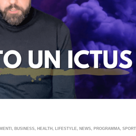
MENTI
,
BUSINESS
,
HEALTH
,
LIFESTYLE
,
NEWS
,
PROGRAMMA
,
SPORT