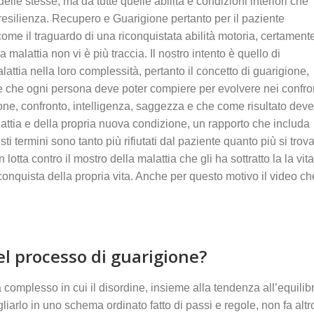
le stesse, ma da tutte quelle abilità e condizioni interiori che
resilienza. Recupero e Guarigione pertanto per il paziente
me il traguardo di una riconquistata abilità motoria, certament
malattia non vi è più traccia. Il nostro intento è quello di
attia nella loro complessità, pertanto il concetto di guarigione,
le che ogni persona deve poter compiere per evolvere nei confro
ione, confronto, intelligenza, saggezza e che come risultato deve
lattia e della propria nuova condizione, un rapporto che includa
 termini sono tanto più rifiutati dal paziente quanto più si trov
lotta contro il mostro della malattia che gli ha sottratto la la vita
conquista della propria vita. Anche per questo motivo il video ch
del processo di guarigione?
a complesso in cui il disordine, insieme alla tendenza all’equilib
liarlo in uno schema ordinato fatto di passi e regole, non fa altr