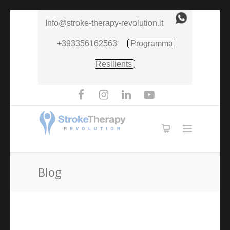
Info@stroke-therapy-revolution.it
+393356162563
Programma
Resilients
Blog