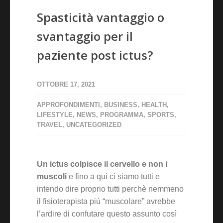
Spasticità vantaggio o
svantaggio per il
paziente post ictus?
OTTOBRE 17, 2021
APPROFONDIMENTI
,
BUSINESS
,
HEALTH
,
LIFESTYLE
,
NEWS
,
PROGRAMMA
,
SPORTS
,
TRAVEL
,
UNCATEGORIZED
Un ictus colpisce il cervello e non i
muscoli
e fino a qui ci siamo tutti e
intendo dire proprio tutti perchè nemmeno
il fisioterapista più “muscolare” avrebbe
l’ardire di confutare questo assunto così