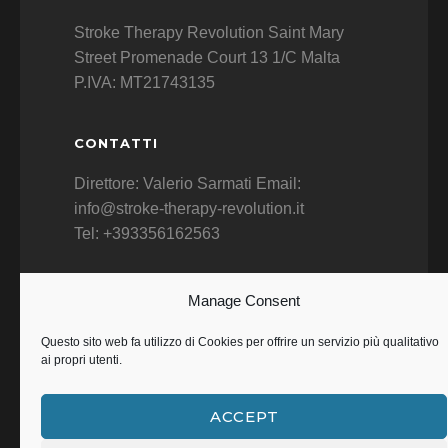
Stroke Therapy Revolution Saint Mary
Street Promenade Court 13 1/C Malta
P.IVA: MT21743135
CONTATTI
Direttore: Valerio Sarmati Email:
info@stroke-therapy-revolution.it
Tel: +393356162563
F.A.Q. DOMANDE FREQUENTI
Manage Consent
F.A.Q.
Questo sito web fa utilizzo di Cookies per offrire un servizio più qualitativo
ai propri utenti.
ACCEPT
© Copyright 2026 Stroke Therapy