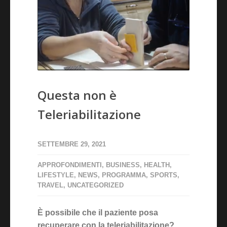
Questa non è
Teleriabilitazione
SETTEMBRE 29, 2021
APPROFONDIMENTI
,
BUSINESS
,
HEALTH
,
LIFESTYLE
,
NEWS
,
PROGRAMMA
,
SPORTS
,
TRAVEL
,
UNCATEGORIZED
È possibile che il paziente posa
recuperare con la teleriabilitazione?