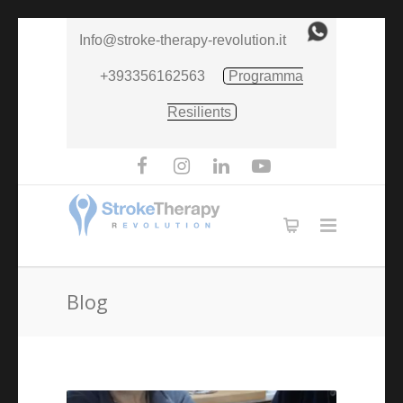
Info@stroke-therapy-revolution.it
+393356162563
Programma
Resilients
Blog