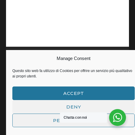
Manage Consent
INFORMAZIONI IMPORTANTI
Questo sito web fa utilizzo di Cookies per offrire un servizio più qualitativo
ai propri utenti.
Termini e condizioni
Politica della Privacy
ACCEPT
Politica dei cookies
Note Legali
DENY
Chatta con noi
PERSONALIZZA
INDIRIZZO
Stroke Therapy Revolution Saint Mary