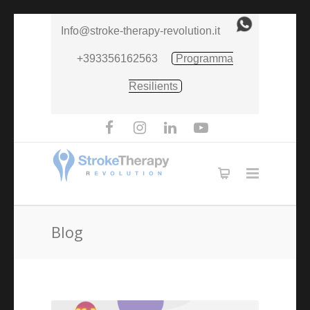
Info@stroke-therapy-revolution.it
+393356162563
Programma
Resilients
Blog