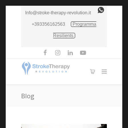
Info@stroke-therapy-revolution.it
+393356162563
Programma
Resilients
Blog