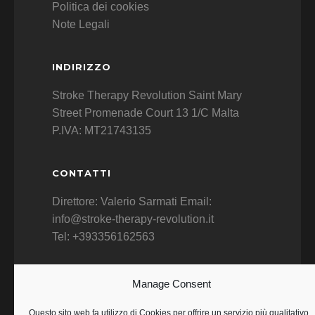
Politica dei cookies
Note Legali
INDIRIZZO
Stroke Therapy Revolution Saint Mary
Street Promenade Court 13 1/C Malta
P.IVA: MT21743135
CONTATTI
Direttore: Valerio Sarmati Email:
info@stroke-therapy-revolution.it
Tel: +393356162563
F.A.Q. DOMANDE FREQUENTI
Manage Consent
F.A.Q.
Questo sito web fa utilizzo di Cookies per offrire un servizio più qualitativo