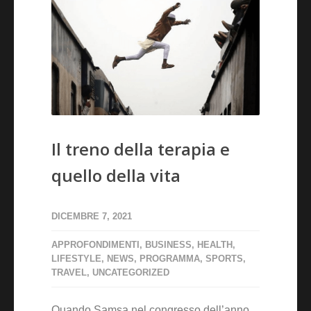
Il treno della terapia e
quello della vita
DICEMBRE 7, 2021
APPROFONDIMENTI
,
BUSINESS
,
HEALTH
,
LIFESTYLE
,
NEWS
,
PROGRAMMA
,
SPORTS
,
TRAVEL
,
UNCATEGORIZED
Quando Samsa nel congresso dell’anno