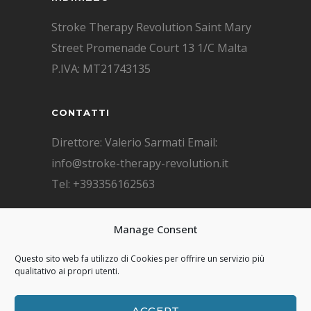
Stroke Therapy Revolution Saint Mary
Street Promenade Court 13 1/C Malta
P.IVA: MT21743135
CONTATTI
Direttore: Valerio Sarmati Email:
info@stroke-therapy-revolution.it
Tel: +393356162563
F.A.Q. DOMANDE FREQUENTI
Manage Consent
F.A.Q.
Questo sito web fa utilizzo di Cookies per offrire un servizio più
qualitativo ai propri utenti.
ACCEPT