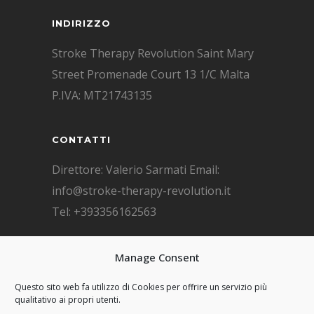
INDIRIZZO
Stroke Therapy Revolution Saint Mary
Street Promenade Court 13 1/C Malta
P.IVA: MT21743135
CONTATTI
Direttore: Valerio Sarmati Email:
info@stroke-therapy-revolution.it
Tel: +393356162563
F.A.Q. DOMANDE FREQUENTI
Manage Consent
F.A.Q.
Questo sito web fa utilizzo di Cookies per offrire un servizio più
qualitativo ai propri utenti.