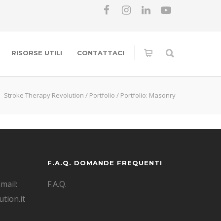
RISORSE UTILI
CONTATTACI
Stroke Therapy Revolution
/
Portfolio
/
Portfolio: Masonry
F.A.Q. DOMANDE FREQUENTI
mail:
F.A.Q.
tion.it