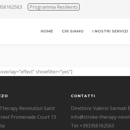
356162563
Programma Resilients
HOME
CHI SIAMO
I NOSTRI SERVIZI
overlay=”effect” showfilter=”yes”]
ZZO
CONTATTI
Therapy Revolution Saint
Direttore: Valerio Sarmati E
treet Promenade Court 13
info@stroke-therapy-revolu
ta
Tel: +393356162563