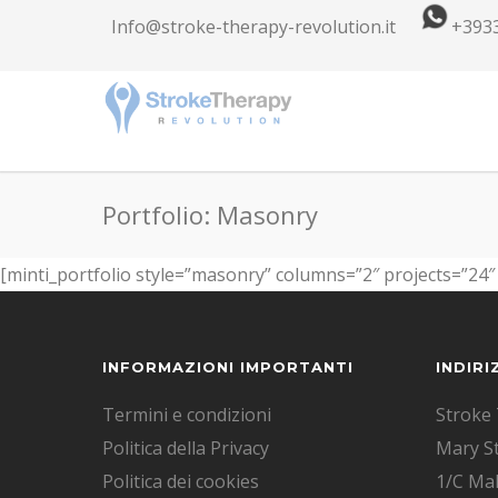
Info@stroke-therapy-revolution.it
+393
Portfolio: Masonry
[minti_portfolio style=”masonry” columns=”2″ projects=”24″ 
INFORMAZIONI IMPORTANTI
INDIRI
Termini e condizioni
Stroke 
Politica della Privacy
Mary S
Politica dei cookies
1/C Mal