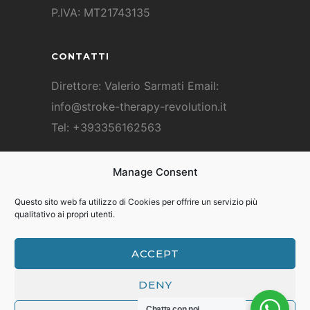
P.IVA: MT21743135
CONTATTI
Direttore: Valerio Sarmati Email:
info@stroke-therapy-revolution.it
Tel: +393356162563
F.A.Q. DOMANDE FREQUENTI
Manage Consent
F.A.Q.
Questo sito web fa utilizzo di Cookies per offrire un servizio più
qualitativo ai propri utenti.
ACCEPT
© Copyright 2026 Stroke Therapy
DENY
Revolution
Chatta con noi