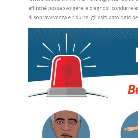
affinché possa svolgere la diagnosi, condurre e
di sopravvivenza e ridurrei gli esiti patologici de