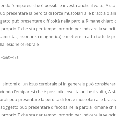
endo l’emiparesi che è possibile investa anche il volto, A sta 
 presentare la perdita di forze muscolari alle braccia o alle
oggetto può presentare difficoltà nella parola. Rimane chiaro 
è proprio T che sta per tempo, proprio per indicare la velocit
sami ( tac, risonanza magnetica) e mettere in atto tutte le 
lla lesione cerebrale.
0Fo&t=47s
ti i sintomi di un ictus cerebrale pi in generale può considera
dendo l’emiparesi che è possibile investa anche il volto, A sta
li può presentare la perdita di forze muscolari alle braccia 
il soggetto può presentare difficoltà nella parola. Rimane ch
è proprio T che sta per tempo, proprio per indicare la velocit