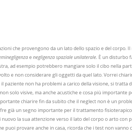
rmazioni che provengono da un lato dello spazio e del corpo. I
eminegligenza
e
negligenza spaziale unilaterale.
È un disturbo f
ra, ad esempio potrebbero mangiare solo il cibo nella parte d
volto e non considerare gli oggetti da quel lato. Vorrei chia
il paziente non ha problemi a carico della visione, si tratta di
non solo visive, ma anche acustiche e cosa più importante per
ortante chiarire fin da subito che il neglect non è un prob
ffre già un segno importante per il trattamento fisioterapic
 di nuovo la sua attenzione verso il lato del corpo o arto con 
he puoi provare anche in casa, ricorda che i test non vanno c