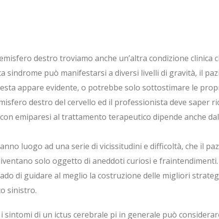
l’emisfero destro troviamo anche un’altra condizione clinica 
a sindrome può manifestarsi a diversi livelli di gravità, il 
esta appare evidente, o potrebbe solo sottostimare le propri
emisfero destro del cervello ed il professionista deve saper 
 con emiparesi al trattamento terapeutico dipende anche da
nno luogo ad una serie di vicissitudini e difficoltà, che il pa
iventano solo oggetto di aneddoti curiosi e fraintendimenti. C
ado di guidare al meglio la costruzione delle migliori strategi
 sinistro.
ti i sintomi di un ictus cerebrale pi in generale può considera