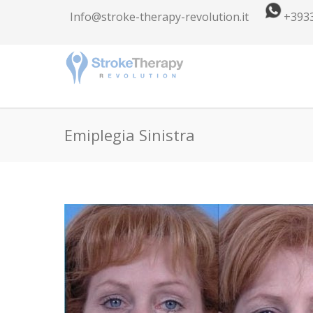
Info@stroke-therapy-revolution.it
+393
Emiplegia Sinistra