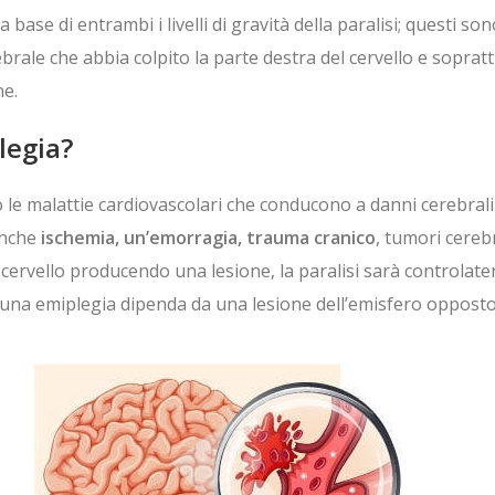
la base di entrambi i livelli di gravità della paralisi; quest
s cerebrale che abbia colpito la parte destra del cervello e sop
ne.
legia?
 le malattie cardiovascolari che conducono a danni cerebrali
anche
ischemia, un’emorragia, trauma cranico
, tumori cereb
del cervello producendo una lesione, la paralisi sarà controlat
i una emiplegia dipenda da una lesione dell’emisfero opposto 